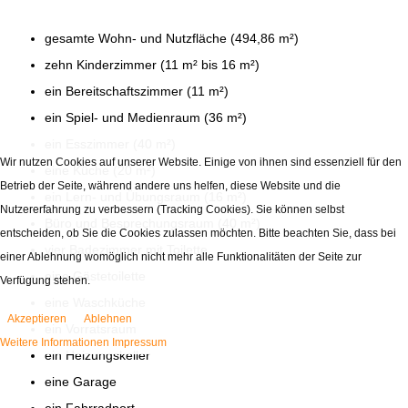
gesamte Wohn- und Nutzfläche (494,86 m²)
zehn Kinderzimmer (11 m² bis 16 m²)
ein Bereitschaftszimmer (11 m²)
ein Spiel- und Medienraum (36 m²)
ein Esszimmer (40 m²)
Wir nutzen Cookies auf unserer Website. Einige von ihnen sind essenziell für den
eine Küche (20 m²)
Betrieb der Seite, während andere uns helfen, diese Website und die
ein Lern- und Übungsraum (16 m²)
Nutzererfahrung zu verbessern (Tracking Cookies). Sie können selbst
Büro und Besprechungsraum (40 m²)
entscheiden, ob Sie die Cookies zulassen möchten. Bitte beachten Sie, dass bei
vier Badezimmer mit Toilette
einer Ablehnung womöglich nicht mehr alle Funktionalitäten der Seite zur
eine Gästetoilette
Verfügung stehen.
eine Waschküche
Akzeptieren
Ablehnen
ein Vorratsraum
Weitere Informationen
Impressum
ein Heizungskeller
eine Garage